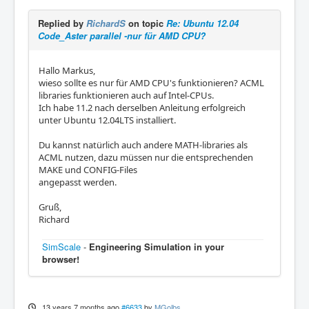
Replied by
RichardS
on topic
Re: Ubuntu 12.04
Code_Aster parallel -nur für AMD CPU?
Hallo Markus,
wieso sollte es nur für AMD CPU's funktionieren? ACML
libraries funktionieren auch auf Intel-CPUs.
Ich habe 11.2 nach derselben Anleitung erfolgreich
unter Ubuntu 12.04LTS installiert.
Du kannst natürlich auch andere MATH-libraries als
ACML nutzen, dazu müssen nur die entsprechenden
MAKE und CONFIG-Files
angepasst werden.
Gruß,
Richard
SimScale
-
Engineering Simulation in your
browser!
13 years 7 months ago
#6633
by
MGolbs