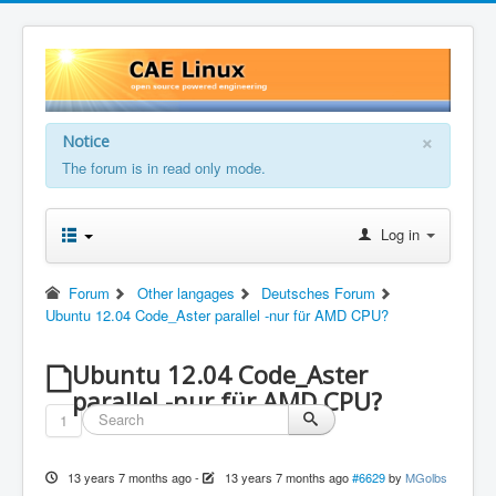
×
Notice
The forum is in read only mode.
Log in
Forum
Other langages
Deutsches Forum
Ubuntu 12.04 Code_Aster parallel -nur für AMD CPU?
Ubuntu 12.04 Code_Aster
parallel -nur für AMD CPU?
1
13 years 7 months ago
-
13 years 7 months ago
#6629
by
MGolbs