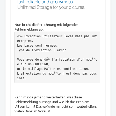
Nun bricht die Berechnung mit folgender
Fehlermeldung ab:
<S> Exception utilisateur levee mais pas int
erceptee.   

Les bases sont fermees.                                     

Type de l'exception : error                                  

Vous avez demandÃ© l'affectation d'un modÃ¨l
e sur un GROUP_NO,

or le maillage MAIL n'en contient aucun.                    

L'affectation du modÃ¨le n'est donc pas poss
ible.
Kann mir da jemand weiterhelfen, was diese
Fehlermeldung aussagt und wie ich das Problem
lÃ¶sen kann? Das wÃ¼rde mir echt sehr weiterhelfen.
Vielen Dank im Voraus!