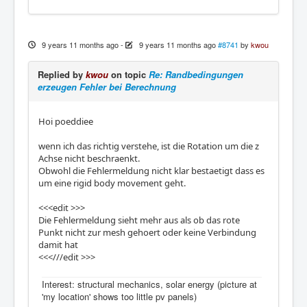
9 years 11 months ago
-
9 years 11 months ago
#8741
by
kwou
Replied by
kwou
on topic
Re: Randbedingungen
erzeugen Fehler bei Berechnung
Hoi poeddiee
wenn ich das richtig verstehe, ist die Rotation um die z
Achse nicht beschraenkt.
Obwohl die Fehlermeldung nicht klar bestaetigt dass es
um eine rigid body movement geht.
<<<edit >>>
Die Fehlermeldung sieht mehr aus als ob das rote
Punkt nicht zur mesh gehoert oder keine Verbindung
damit hat
<<<///edit >>>
Interest: structural mechanics, solar energy (picture at
'my location' shows too little pv panels)