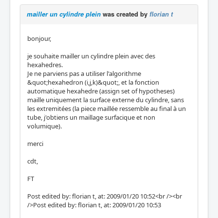
mailler un cylindre plein
was created by
florian t
bonjour,
je souhaite mailler un cylindre plein avec des
hexahedres.
Je ne parviens pas a utiliser l'algorithme
&quot;hexahedron (i,j,k)&quot;, et la fonction
automatique hexahedre (assign set of hypotheses)
maille uniquement la surface externe du cylindre, sans
les extremitées (la piece maillée ressemble au final à un
tube, j'obtiens un maillage surfacique et non
volumique).
merci
cdt,
FT
Post edited by: florian t, at: 2009/01/20 10:52<br /><br
/>Post edited by: florian t, at: 2009/01/20 10:53