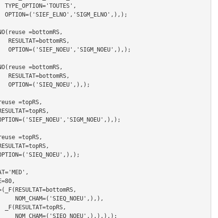
S',

),);

O(reuse =bottomRS,

omRS,

U',),);

O(reuse =bottomRS,

omRS,

,),);

euse =topRS,

euse =topRS,

T='MED',

NOEU',),),

RS,

U',),),),);
