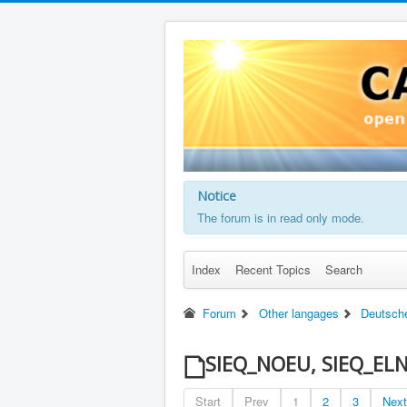
Notice
The forum is in read only mode.
Index
Recent Topics
Search
Forum
Other langages
Deutsch
SIEQ_NOEU, SIEQ_ELN
Start
Prev
1
2
3
Next