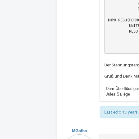
              RESULTAT=topRS,

              OPTION=('SIGM_NOEU','SIEQ_NOEU','SICO_NOEU','SIEF_NOEU',),);

IMPR_RESU(FORMA
          UNITE=80,

          RESU=(_F(RESULTAT=buttomRS,

                   NOM_CHAM=('SIGM_NOEU','SIEQ_NOE
                _F(RESULTAT=top
Der Stannungstens
Gruß und Dank Ma
Dem Überflüssigen
Jules Saliège
Last edit: 13 year
MGolbs