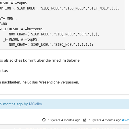
T='MED',

U','DEPL',),),

RS,

                   NOM_CHAM=('SIGM_NOEU','SIEQ_NOEU',),),),);
o als solches kommt über die rmed im Salome.
rkus
 nachlaufen, heißt das Wesentliche verpassen.
s 5 months ago by
MGolbs
.
13 years 4 months ago
-
13 years 4 months ago
#672