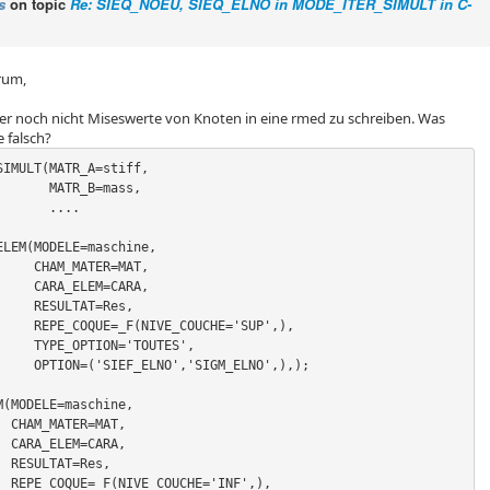
s
on topic
Re: SIEQ_NOEU, SIEQ_ELNO in MODE_ITER_SIMULT in C-
orum,
er noch nicht Miseswerte von Knoten in eine rmed zu schreiben. Was
 falsch?
IMULT(MATR_A=stiff,

TR_B=mass,

   ....

LEM(MODELE=maschine,

TER=MAT,

EM=CARA,

AT=Res,

CHE='SUP',),

'TOUTES',

M_ELNO',),);

(MODELE=maschine,

T,

A,

s,

',),
