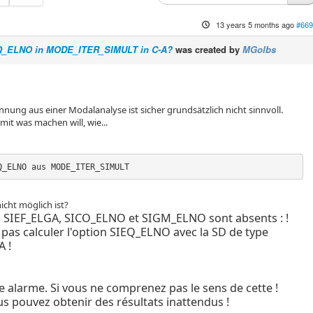
13 years 5 months ago
#669
_ELNO in MODE_ITER_SIMULT in C-A?
was created by
MGolbs
nnung aus einer Modalanalyse ist sicher grundsätzlich nicht sinnvoll.
t was machen will, wie...
Q_ELNO aus MODE_ITER_SIMULT
icht möglich ist?
s SIEF_ELGA, SICO_ELNO et SIGM_ELNO sont absents : !
 pas calculer l'option SIEQ_ELNO avec la SD de type
 !
ne alarme. Si vous ne comprenez pas le sens de cette !
us pouvez obtenir des résultats inattendus !