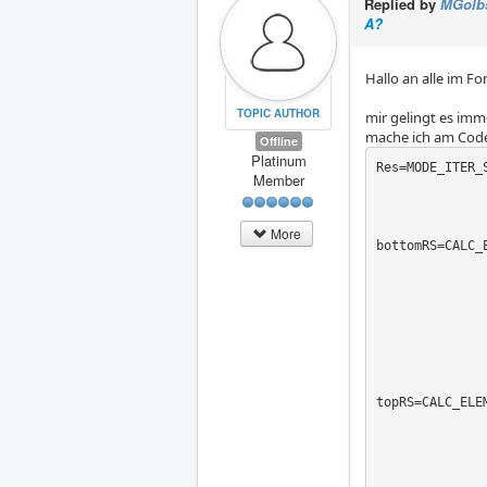
Replied by
MGolb
A?
Hallo an alle im F
TOPIC AUTHOR
mir gelingt es imm
mache ich am Code
Offline
Platinum
Res=MODE_ITER_S
Member
                     MA
                  
More
bottomRS=CALC_E
                   CHAM_MA
                   CARA_EL
                   RESULT
                   REPE_COQUE=_F(NIVE_COU
                   TYPE_OPTION=
                   OPTION=('SIEF_ELNO','SIG
topRS=CALC_ELEM
                CHAM_MATER=MA
                CARA_ELEM=CAR
                RESULTAT=Re
                REPE_COQUE=_F(NIVE_COUCHE='INF