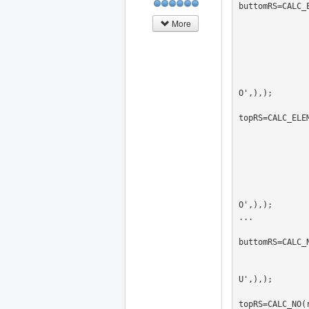
buttomRS=CALC_E
                   CHAM_MA
More
                   CARA_EL
                   RESULT
                   REPE_COQUE=_F(NIVE_COU
                   TYPE_OPTION=
                   OPTION=('SIEF_ELNO','SIEQ_ELNO','SIE
O',),);

topRS=CALC_ELEM
                CHAM_MATER=MA
                CARA_ELEM=CAR
                RESULTAT=Re
                REPE_COQUE=_F(NIVE_COUCHE='INF
                TYPE_OPTION='TOUTE
                OPTION=('SIEF_ELNO','SIEQ_ELNO','SIEF_ELGA','SI
O',),);

...

buttomRS=CALC_N
                 RESULTAT=butt
                 OPTION=('SIGM_NOEU','SIEQ_NOEU','SIEF_NOEU'
U',),);

topRS=CALC_NO(r