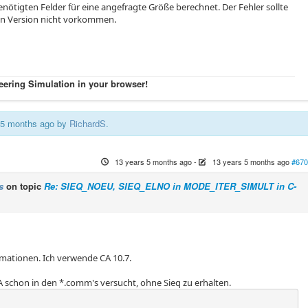
enötigten Felder für eine angefragte Größe berechnet. Der Fehler sollte
ten Version nicht vorkommen.
eering Simulation in your browser!
s 5 months ago by
RichardS
.
13 years 5 months ago
-
13 years 5 months ago
#670
s
on topic
Re: SIEQ_NOEU, SIEQ_ELNO in MODE_ITER_SIMULT in C-
rmationen. Ich verwende CA 10.7.
 schon in den *.comm's versucht, ohne Sieq zu erhalten.