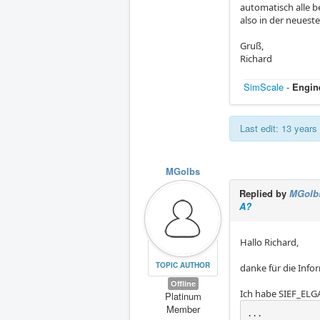
automatisch alle b
also in der neues
Gruß,
Richard
SimScale
-
Engin
Last edit: 13 year
MGolbs
Replied by
MGolb
A?
Hallo Richard,
TOPIC AUTHOR
danke für die Info
Offline
Ich habe SIEF_ELGA
Platinum
Member
...
