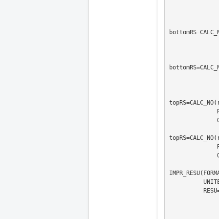
                TYPE_OPTION='TOUTE
                OPTION=('SIEF_ELNO','SIGM_ELNO',
bottomRS=CALC_N
                 RESULTAT=bott
                 OPTION=('SIEF_NOEU','SIGM_NOE
bottomRS=CALC_N
                 RESULTAT=bott
                 OPTION=('SIEQ_NOEU'
topRS=CALC_NO(r
              RESULTAT=topRS,

              OPTION=('SIEF_NOEU','SIGM_NOEU',),);

topRS=CALC_NO(r
	      RESULTAT=topRS,

              OPTION=('SIEQ_NOEU',),);

IMPR_RESU(FORMA
          UNITE=80,

          RESU=(_F(RESULTAT=bottomRS,

                   NOM_CHAM=('SIEQ_
                _F(RESULTAT=top
                   NOM_CHAM=('SIEQ_NOE