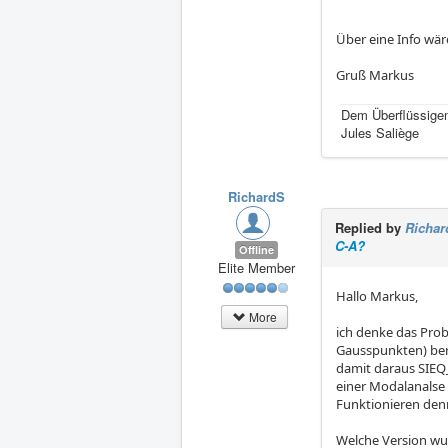
Über eine Info wär
Gruß Markus
Dem Überflüssigen
Jules Saliège
RichardS
Replied by
Richar
C-A?
Offline
Elite Member
Hallo Markus,
More
ich denke das Pro
Gausspunkten) be
damit daraus SIEQ
einer Modalanalse 
Funktionieren denn
Welche Version wu