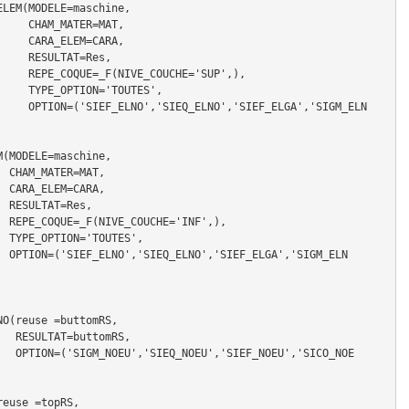
LEM(MODELE=maschine,

TER=MAT,

EM=CARA,

AT=Res,

CHE='SUP',),

'TOUTES',

F_ELGA','SIGM_ELN
(MODELE=maschine,

T,

A,

s,

',),

S',

GM_ELN
O(reuse =buttomRS,

omRS,

,'SICO_NOE
euse =topRS,
