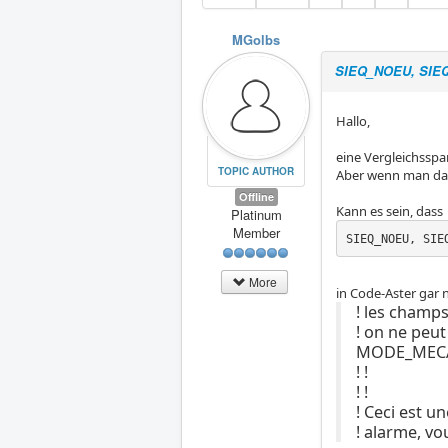
MGolbs
SIEQ_NOEU, SIEQ
Hallo,
eine Vergleichsspa
TOPIC AUTHOR
Aber wenn man dami
Offline
Kann es sein, dass
Platinum
Member
SIEQ_NOEU, SIE
More
in Code-Aster gar n
! les champ
! on ne peut
MODE_MECA
! !
! !
! Ceci est u
! alarme, vo