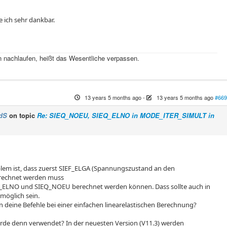
e ich sehr dankbar.
 nachlaufen, heißt das Wesentliche verpassen.
13 years 5 months ago
-
13 years 5 months ago
#669
dS
on topic
Re: SIEQ_NOEU, SIEQ_ELNO in MODE_ITER_SIMULT in
blem ist, dass zuerst SIEF_ELGA (Spannungszustand an den
rechnet werden muss
_ELNO und SIEQ_NOEU berechnet werden können. Dass sollte auch in
möglich sein.
 deine Befehle bei einer einfachen linearelastischen Berechnung?
rde denn verwendet? In der neuesten Version (V11.3) werden